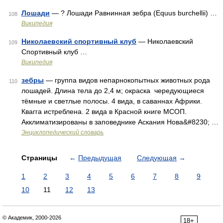
Лошади
— ? Лошади Равнинная зебра (Equus burchellii) …
108
Википедия
Николаевский спортивный клуб
— Николаевский
109
Спортивный клуб …
Википедия
зебры
— группа видов непарнокопытных животных рода
110
лошадей. Длина тела до 2,4 м; окраска чередующиеся
тёмные и светлые полосы. 4 вида, в саваннах Африки.
Квагга истреблена. 2 вида в Красной книге МСОП.
Акклиматизированы в заповеднике Аскания Нова&#8230; …
Энциклопедический словарь
Страницы
←
Предыдущая
Следующая
→
1
2
3
4
5
6
7
8
9
10
11
12
13
© Академик, 2000-2026
18+