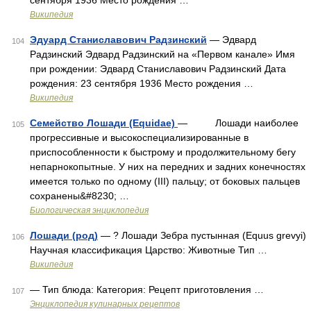
сентября 1936 Место рождения …
Википедия
Эдуард Станиславович Радзинский
— Эдвард
104
Радзинский Эдвард Радзинский на «Первом канале» Имя
при рождении: Эдвард Станиславович Радзинский Дата
рождения: 23 сентября 1936 Место рождения …
Википедия
Семейство Лошади (Equidae)
— Лошади наиболее
105
прогрессивные и высокоспециализированные в
приспособленности к быстрому и продолжительному бегу
непарнокопытные. У них на передних и задних конечностях
имеется только по одному (III) пальцу; от боковых пальцев
сохранены&#8230; …
Биологическая энциклопедия
Лошади (род)
— ? Лошади Зебра пустынная (Equus grevyi)
106
Научная классификация Царство: Животные Тип …
Википедия
— Тип блюда: Категория: Рецепт приготовления …
107
Энциклопедия кулинарных рецептов